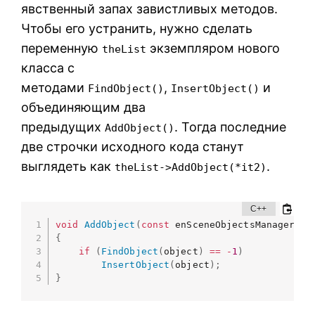
явственный запах завистливых методов.
Чтобы его устранить, нужно сделать
переменную
экземпляром нового
theList
класса с
методами
,
и
FindObject()
InsertObject()
объединяющим два
предыдущих
. Тогда последние
AddObject()
две строчки исходного кода станут
выглядеть как
.
theList->AddObject(*it2)
void
AddObject
(
const
 enSceneObjectsManager
::
t
{
if
(
FindObject
(
object
)
==
-
1
)
InsertObject
(
object
)
;
}