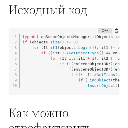
Исходный код
typedef
 enSceneObjectsManager
::
tObjects
::
cons
if
(
objects
.
size
(
)
!=
0
)
for
(
It 
it1
(
objects
.
begin
(
)
)
;
 it1 
!=
 obje
if
(
(
*
it1
)
->
GetObjectType
(
)
==
 enScen
for
(
It 
it2
(
it1 
+
1
)
;
 it2 
!=
 obje
if
(
(
(
enSceneObject3D
*
)
(
enSce
(
(
enSceneObject3D
*
)
(
enSce
if
(
(
*
it1
)
->
GetTransform
(
if
(
FindObject
(
theLis
InsertObject
(
theL
Как можно
отрефакторить