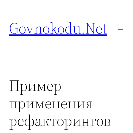
Перейти
к
Govnokodu.Net
содержимому
Пример
применения
рефакторингов