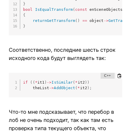
}
bool
IsEqualTransform
(
const
 enSceneObjectsMan
{
returnGetTransform
(
)
==
 object
->
GetTransf
}
Соответственно, последние шесть строк
исходного кода будут выглядеть так:
if
(
(
*
it1
)
->
IsSimilar
(
*
it2
)
)
    theList
->
AddObject
(
*
it2
)
;
Что-то мне подсказывает, что перебор в
лоб не очень подходит, так как там есть
проверка типа текущего объекта, что