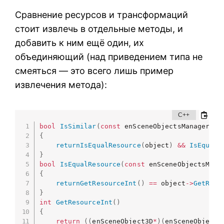
Сравнение ресурсов и трансформаций
стоит извлечь в отдельные методы, и
добавить к ним ещё один, их
объединяющий (над приведением типа не
смеяться — это всего лишь пример
извлечения метода):
bool
IsSimilar
(
const
 enSceneObjectsManager
::
t
{
returnIsEqualResource
(
object
)
&&
IsEqualT
}
bool
IsEqualResource
(
const
 enSceneObjectsMana
{
returnGetResourceInt
(
)
==
 object
->
GetReso
}
int
GetResourceInt
(
)
{
return
(
(
enSceneObject3D
*
)
(
enSceneObject
*