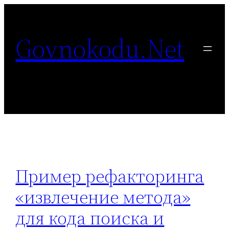
Перейти
к
Govnokodu.Net
содержимому
Пример рефакторинга
«извлечение метода»
для кода поиска и